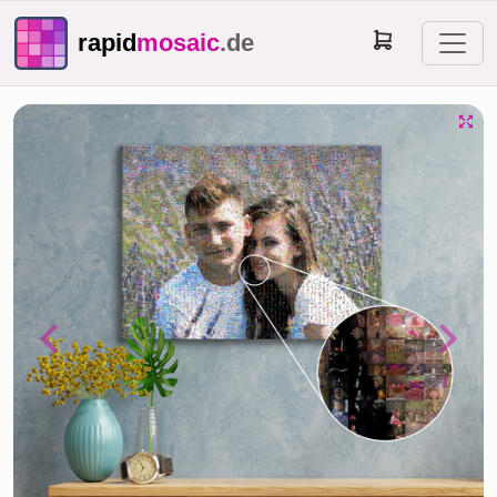
rapid
mosaic
.de
Previous
Next