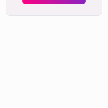
Wissen
FAQ
Übersicht Mosaiktypen
Wissen: Auflösung und Bildgröße
Wissen: Bildformat
Fotomosaik
Produkte
Geschenkideen