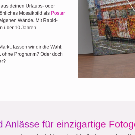
B. aus deinen Urlaubs- oder
sönliches Mosaikbild als
Poster
 eigenen Wände. Mit Rapid-
in über 10 Jahren
arkt, lassen wir dir die Wahl:
en, ohne Programm? Oder doch
er?
d Anlässe für einzigartige Foto