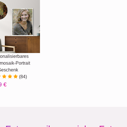
onalisierbares
mosaik-Portrait
Geschenk
(84)
9 €