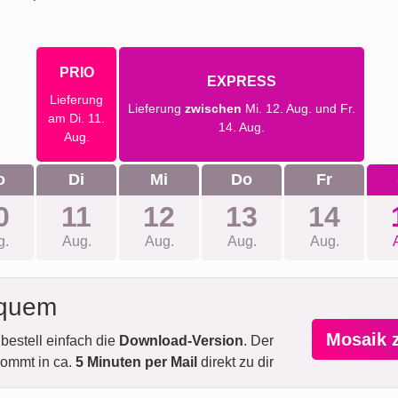
PRIO
EXPRESS
Lieferung
Lieferung
zwischen
Mi. 12. Aug. und Fr.
am Di. 11.
14. Aug.
Aug.
o
Di
Mi
Do
Fr
0
11
12
13
14
g.
Aug.
Aug.
Aug.
Aug.
equem
Mosaik 
bestell einfach die
Download-Version
. Der
ommt in ca.
5 Minuten per Mail
direkt zu dir