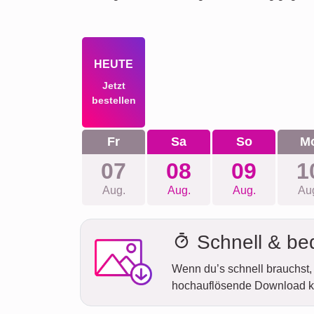
HEUTE
Jetzt
bestellen
Fr
Sa
So
M
07
08
09
1
Aug.
Aug.
Aug.
Au
Schnell & b
Wenn du’s schnell brauchst, 
hochauflösende Download k