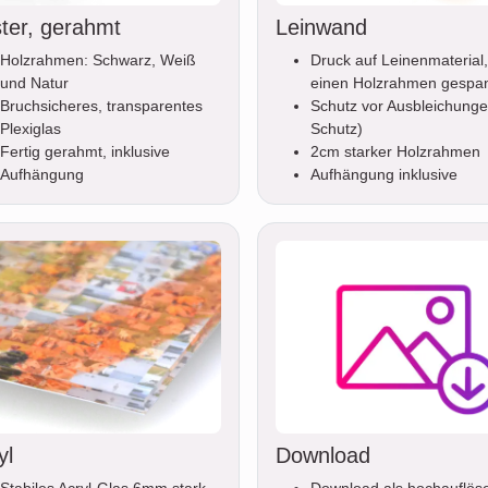
ter, gerahmt
Leinwand
Holzrahmen: Schwarz, Weiß
Druck auf Leinenmaterial,
und Natur
einen Holzrahmen gespa
Bruchsicheres, transparentes
Schutz vor Ausbleichunge
Plexiglas
Schutz)
Fertig gerahmt, inklusive
2cm starker Holzrahmen
Aufhängung
Aufhängung inklusive
yl
Download
Stabiles Acryl-Glas 6mm stark,
Download als hochauflös