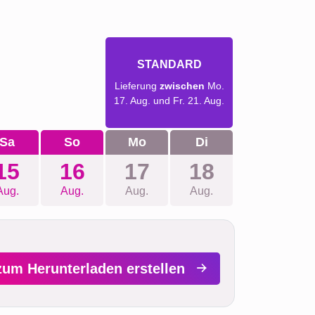
STANDARD
Lieferung
zwischen
Mo.
17. Aug. und Fr. 21. Aug.
Sa
So
Mo
Di
15
16
17
18
Aug.
Aug.
Aug.
Aug.
zum Herunterladen erstellen