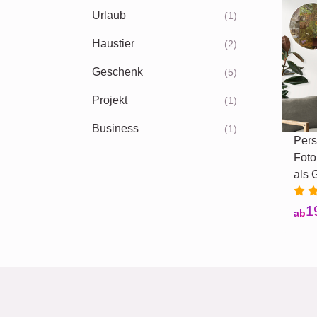
Urlaub
(1)
Haustier
(2)
Geschenk
(5)
Projekt
(1)
Business
(1)
Pers
Foto
als 
1
ab