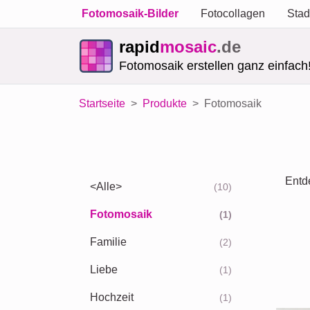
Fotomosaik-Bilder
Fotocollagen
Stad
rapid
mosaic
.de
Fotomosaik erstellen ganz einfach
Startseite
Produkte
Fotomosaik
Entde
<Alle>
(10)
Fotomosaik
(1)
Familie
(2)
Liebe
(1)
Hochzeit
(1)