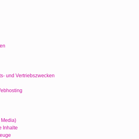
ten
ts- und Vertriebszwecken
Webhosting
 Media)
 Inhalte
zeuge