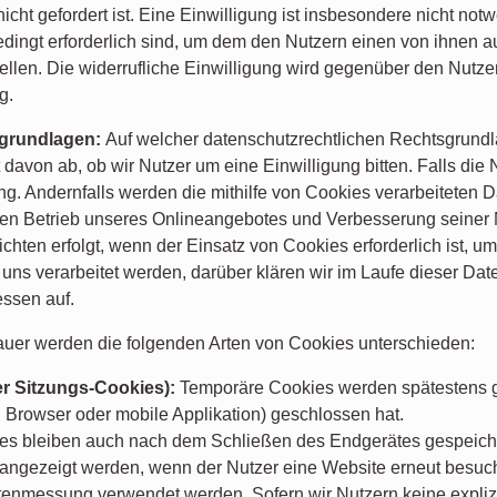
nicht gefordert ist. Eine Einwilligung ist insbesondere nicht 
edingt erforderlich sind, um dem den Nutzern einen von ihnen
ellen. Die widerrufliche Einwilligung wird gegenüber den Nutze
g.
sgrundlagen:
Auf welcher datenschutzrechtlichen Rechtsgrund
 davon ab, ob wir Nutzer um eine Einwilligung bitten. Falls die 
gung. Andernfalls werden die mithilfe von Cookies verarbeiteten
chen Betrieb unseres Onlineangebotes und Verbesserung seiner N
chten erfolgt, wenn der Einsatz von Cookies erforderlich ist, u
uns verarbeitet werden, darüber klären wir im Laufe dieser D
essen auf.
dauer werden die folgenden Arten von Cookies unterschieden:
r Sitzungs-Cookies):
Temporäre Cookies werden spätestens ge
 Browser oder mobile Applikation) geschlossen hat.
 bleiben auch nach dem Schließen des Endgerätes gespeicher
t angezeigt werden, wenn der Nutzer eine Website erneut besuc
enmessung verwendet werden. Sofern wir Nutzern keine expliz