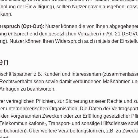
nholung der Einwilligung), sollten Nutzer davon ausgehen, das
 kann.
erspruch (Opt-Out):
Nutzer können die von ihnen abgegebenen
ung entsprechend den gesetzlichen Vorgaben im Art. 21 DSGV
g). Nutzer können Ihren Widerspruch auch mittels der Einstell
en
eschäftspartner, z.B. Kunden und Interessenten (zusammenfasse
n Rechtsverhältnissen sowie damit verbundenen Maßnahmen u
m Anfragen zu beantworten.
erer vertraglichen Pflichten, zur Sicherung unserer Rechte und
r unternehmerischen Organisation. Die Daten der Vertragspar
u den vorgenannten Zwecken oder zur Erfüllung gesetzlicher Pflic
te Telekommunikations-, Transport- und sonstige Hilfsdienste s
uerbehörden). Über weitere Verarbeitungsformen, z.B. zu Zweck