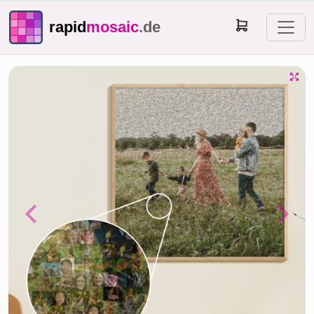
rapid
mosaic
.de
Previous
Next