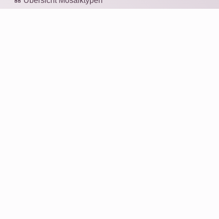
Übersicht Mosaiktypen
Wissen: Auflösung und Bildgröße
Wissen: Bildformat
Fotomosaik
Produkte
Geschenkideen
Drucken
Für Unternehmen
Service
Bewertungen
Über uns
Warum Rapid-Mosaic?
Daten löschen
Kontakt