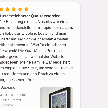
Ausgezeichneter Qualitätsservice
Die Erstellung meines Mosaiks war einfach
und zufriedenstellend mit rapidmosaic.com.
Ich habe das Ergebnis bestellt und mein
Poster am Tag vor Weihnachten erhalten,
früher als erwartet. Was für ein schönes
Geschenk! Die Qualität des Posters ist
außergewöhnlich, wie auf der Website
angegeben. Meine Familie war begeistert.
Ich empfehle die Seite, um schöne Projekte
zu realisieren und den Druck zu einem
angemessenen Preis.
- Jasmine
Druck Fotomosaik
[Online] Poster
50x70cm