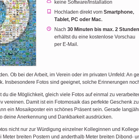
keine Software/Installation
Hochladen direkt vom
Smartphone,
Tablet, PC oder Mac.
Nach
30 Minuten bis max. 2 Stunde
erhältst du eine kostenlose Vorschau
per E-Mail.
en. Ob bei der Arbeit, im Verein oder im privaten Umfeld: An 
ck. Insbesondere Fotos sind geeignet, solche Erinnerungen no
du die Möglichkeit, gleich viele Fotos auf einmal zu verarbeit
 vereinen. Damit ist ein Fotomosaik das perfekte Geschenk z
n ein Mosaikposter ein schönes Präsent sein. Gerade langjährig
 so deine Anerkennung und Dankbarkeit ausdrücken.
otos nicht nur zur Würdigung einzelner Kolleginnen und Kollege
zwei Meter breiten Postern und anderthalb Meter breiten Dibond