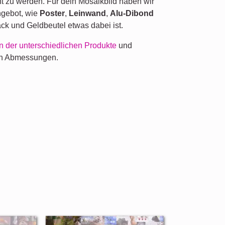
t zu werden. Für dein Mosaikbild haben wir
ngebot, wie
Poster
,
Leinwand
,
Alu-Dibond
ck und Geldbeutel etwas dabei ist.
n der unterschiedlichen Produkte
und
en Abmessungen.