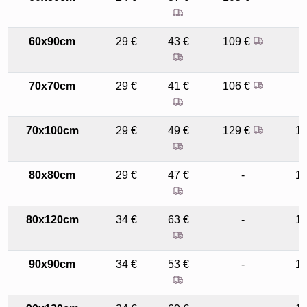
60x90cm
29 €
43 €
109 €
9
70x70cm
29 €
41 €
106 €
9
70x100cm
29 €
49 €
129 €
1
80x80cm
29 €
47 €
-
1
80x120cm
34 €
63 €
-
1
90x90cm
34 €
53 €
-
1