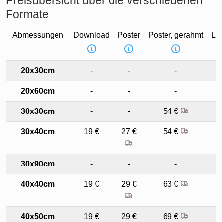
Preisübersicht über die verschiedenen
Formate
Abmessungen
Download
Poster
Poster, gerahmt
Le
20x30cm
-
-
-
20x60cm
-
-
-
30x30cm
-
-
54 €
30x40cm
19 €
27 €
54 €
5
30x90cm
-
-
-
40x40cm
19 €
29 €
63 €
6
40x50cm
19 €
29 €
69 €
6