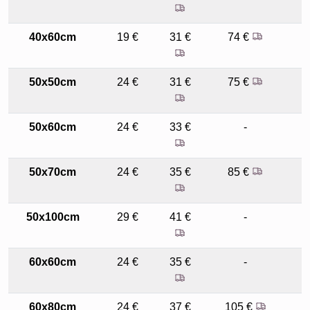
40x60cm
19 €
31 €
74 €
7
50x50cm
24 €
31 €
75 €
7
50x60cm
24 €
33 €
-
7
50x70cm
24 €
35 €
85 €
8
50x100cm
29 €
41 €
-
9
60x60cm
24 €
35 €
-
8
60x80cm
24 €
37 €
105 €
9