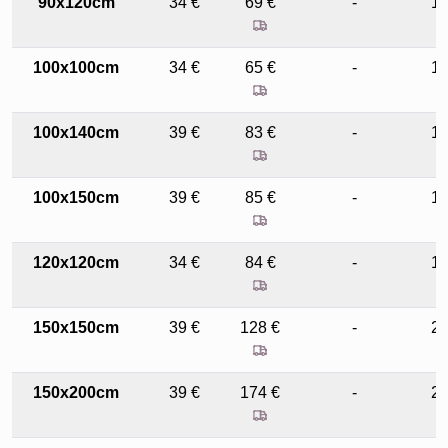
90x120cm
34 €
69 €
-
1
100x100cm
34 €
65 €
-
1
100x140cm
39 €
83 €
-
1
100x150cm
39 €
85 €
-
1
120x120cm
34 €
84 €
-
1
150x150cm
39 €
128 €
-
2
150x200cm
39 €
174 €
-
2