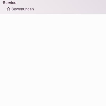
Service
Bewertungen
Über uns
Warum Rapid-Mosaic?
Daten löschen
Kontakt
Partnerprogramm
Jobs
Rechtliches
Echtheit Bewertungen
AGBs
Datenschutzerklärung
Widerrufsrecht
Impressum