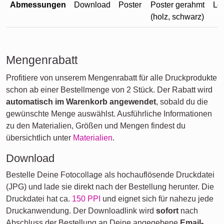
Abmessungen
Download
Poster
Poster gerahmt
Le
(holz, schwarz)
Mengenrabatt
Profitiere von unserem Mengenrabatt für alle Druckprodukte
schon ab einer Bestellmenge von 2 Stück. Der Rabatt wird
automatisch im Warenkorb angewendet
, sobald du die
gewünschte Menge auswählst. Ausführliche Informationen
zu den Materialien, Größen und Mengen findest du
übersichtlich unter
Materialien
.
Download
Bestelle Deine Fotocollage als hochauflösende Druckdatei
(JPG) und lade sie direkt nach der Bestellung herunter. Die
Druckdatei hat ca.
150 PPI
und eignet sich für nahezu jede
Druckanwendung. Der Downloadlink wird
sofort
nach
Abschluss der Bestellung an Deine angegebene
Email-