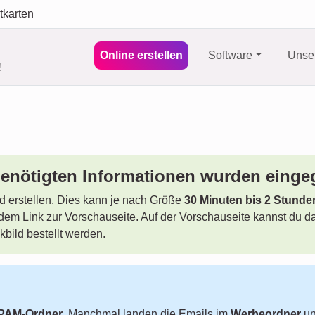
tkarten
Online erstellen
Software
Unser
!
 benötigten Informationen wurden einge
d erstellen. Dies kann je nach Größe
30 Minuten bis 2 Stunde
mit dem Link zur Vorschauseite. Auf der Vorschauseite kannst d
bild bestellt werden.
PAM-Ordner
. Manchmal landen die Emails im
Werbeordner
un