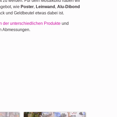
t zu werden. Für dein Mosaikbild haben wir
ngebot, wie
Poster
,
Leinwand
,
Alu-Dibond
ck und Geldbeutel etwas dabei ist.
n der unterschiedlichen Produkte
und
en Abmessungen.