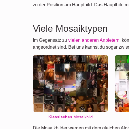
zu der Position am Hauptbild. Das Hauptbild m
Viele Mosaiktypen
Im Gegensatz zu
vielen anderen Anbietern
, kö
angeordnet sind. Bei uns kannst du sogar zw
Klassisches
Mosaikbild
Die Mosaikbilder werden mit dem gleichen Algo