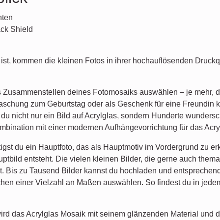
nten
ack Shield
 ist, kommen die kleinen Fotos in ihrer hochauflösenden Druckqu
s Zusammenstellen deines Fotomosaiks auswählen – je mehr, de
raschung zum Geburtstag oder als Geschenk für eine Freundin 
du nicht nur ein Bild auf Acrylglas, sondern Hunderte wundersc
mbination mit einer modernen Aufhängevorrichtung für das Acry
gst du ein Hauptfoto, das als Hauptmotiv im Vordergrund zu erke
ptbild entsteht. Die vielen kleinen Bilder, die gerne auch th
t. Bis zu Tausend Bilder kannst du hochladen und entsprechen
en einer Vielzahl an Maßen auswählen. So findest du in jedem
ird das Acrylglas Mosaik mit seinem glänzenden Material und d