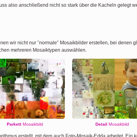
uss also anschließend nicht so stark über die Kacheln gelegt w
nnen wir nicht nur "normale" Mosaikbilder erstellen, bei denen
ischen mehreren Mosaiktypen auswählen.
Parkett
Mosaikbild
Detail
Mosaikbild
rithmus erstellt, mit dem auch Foto-Mosaik-Edda arbeitet. Ein